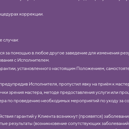
оцедурах коррекции.
 случаи:
ся за помощью в любое другое заведение для изменения резу
ования с Исполнителем.
 гарантии, установленного настоящим Положением, самостоя
предупредив Исполнителя, пропустил явку на приём к масте
очки зрения мастера, методе предоставления услуги или про
ра по проведению необходимых мероприятий по уходу за сос
йствия гарантий у Клиента возникнут (проявятся) заболеван
утые результаты (возникновение сопутствующих заболеваний