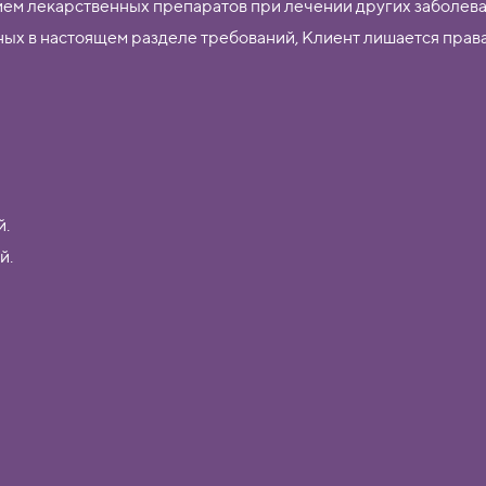
рием лекарственных препаратов при лечении других заболева
ых в настоящем разделе требований, Клиент лишается права
й.
й.