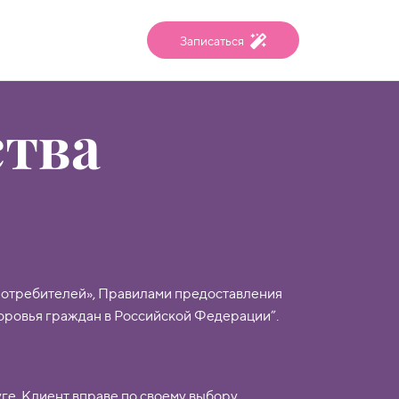
Записаться
ства
потребителей», Правилами предоставления
оровья граждан в Российской Федерации”.
уге, Клиент вправе по своему выбору