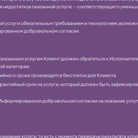
я недостатков оказанной услуги; – соответствующего уменьш
ой услуги обязательным требованиям и технологиям, возмож
ированном добровольном согласии.
оказанным услугам Клиент должен обратиться к Исполнителю 
ой категории.
ийного срока производится бесплатно для Клиента.
арантийный срок на услуги, который должен быть зафиксир
в Информированном добровольном согласии на оказание услу
казания услуги, то есть с момента передачи результата услу