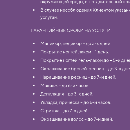
окружающей среды, в т. ч. длительный п
В случае несоблюдения Клиентом указанн
услугам.
ГАРАНТИЙНЫЕ СРОКИ НА УСЛУГИ:
Маникюр, педикюр – до 3-х дней.
Покрытие ногтей лаком – 1 день.
Покрытие ногтей гель-лаком до – 5-и дне
Окрашивание бровей, ресниц – до 3-х дне
Наращивание ресниц – до 7-и дней.
Макияж – до 6-и часов.
Депиляция – до 3-х дней.
Укладка, прическа – до 6-и часов.
Стрижка – до 7-х дней.
Окрашивание волос – до 7-и дней.