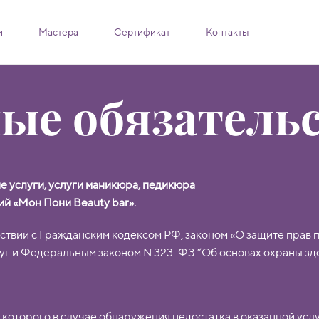
и
Мастера
Сертификат
Контакты
ые обязатель
е услуги, услуги маникюра, педикюра
ий «Мон Пони Beauty bar».
ствии с Гражданским кодексом РФ, законом «О защите прав 
уг и Федеральным законом N 323-ФЗ “Об основах охраны зд
е которого в случае обнаружения недостатка в оказанной усл