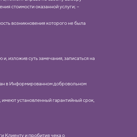
ения стоимости оказанной услуги; –
ность возникновения которого не была
и, изложив суть замечания, записаться на
ован в Информированном добровольном
г, имеют установленный гарантийный срок,
ги Клиенту и пробития чека о