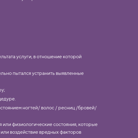
льтата услуги, в отношение которой
тельно пытался устранить выявленные
ру;
цедуре.
тоянием ногтей/ волос / ресниц /бровей/
ия или физиологические состояния, которые
 или воздействие вредных факторов